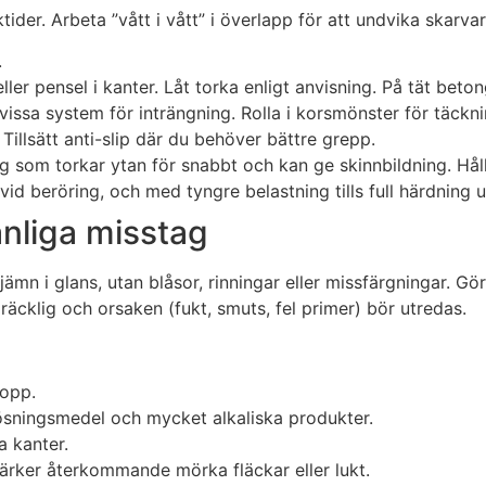
ider. Arbeta ”vått i vått” i överlapp för att undvika skarvar
.
ller pensel i kanter. Låt torka enligt anvisning. På tät bet
ssa system för inträngning. Rolla i korsmönster för täckni
Tillsätt anti-slip där du behöver bättre grepp.
ag som torkar ytan för snabbt och kan ge skinnbildning. Hå
 vid beröring, och med tyngre belastning tills full härdning 
anliga misstag
ämn i glans, utan blåsor, rinningar eller missfärgningar. Gör 
räcklig och orsaken (fukt, smuts, fel primer) bör utredas.
mopp.
ösningsmedel och mycket alkaliska produkter.
a kanter.
ärker återkommande mörka fläckar eller lukt.