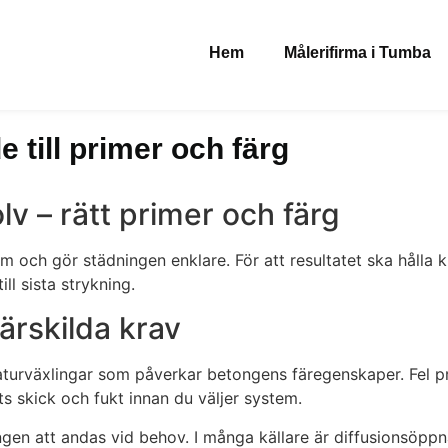
Hem
Målerifirma i Tumba
e till primer och färg
v – rätt primer och färg
mm och gör städningen enklare. För att resultatet ska hålla 
ll sista strykning.
särskilda krav
turväxlingar som påverkar betongens färegenskaper. Fel prod
s skick och fukt innan du väljer system.
tongen att andas vid behov. I många källare är diffusionsöpp