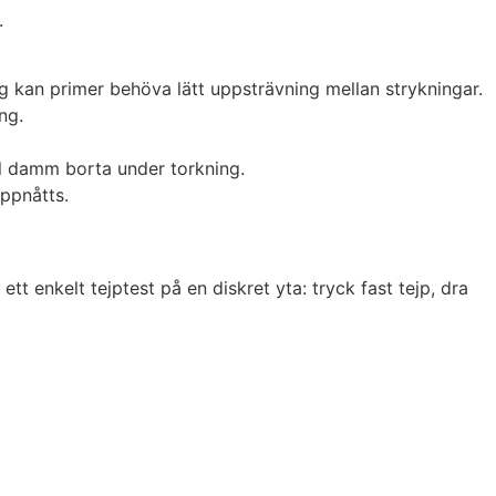
.
ong kan primer behöva lätt uppsträvning mellan strykningar.
ng.
ll damm borta under torkning.
uppnåtts.
ett enkelt tejptest på en diskret yta: tryck fast tejp, dra