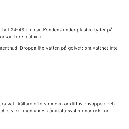
sitta i 24–48 timmar. Kondens under plasten tyder på
torkad före målning.
menthud. Droppa lite vatten på golvet; om vattnet inte
bra val i källare eftersom den är diffusionsöppen och
och styrka, men undvik ångtäta system när risk för