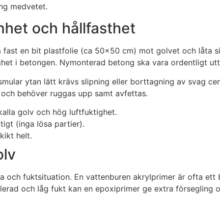
ing medvetet.
nhet och hållfasthet
a fast en bit plastfolie (ca 50×50 cm) mot golvet och låta 
tighet i betongen. Nymonterad betong ska vara ordentligt ut
mular ytan lätt krävs slipning eller borttagning av svag ce
ad och behöver ruggas upp samt avfettas.
alla golv och hög luftfuktighet.
igt (inga lösa partier).
kikt helt.
olv
 och fuktsituation. En vattenburen akrylprimer är ofta ett 
lerad och låg fukt kan en epoxiprimer ge extra försegling 