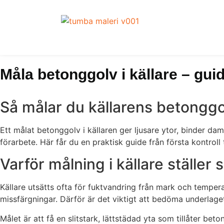
Måla betonggolv i källare – guid
Så målar du källarens betonggol
Ett målat betonggolv i källaren ger ljusare ytor, binder da
förarbete. Här får du en praktisk guide från första kontroll ti
Varför målning i källare ställer 
Källare utsätts ofta för fuktvandring från mark och tempera
missfärgningar. Därför är det viktigt att bedöma underlaget
Målet är att få en slitstark, lättstädad yta som tillåter be