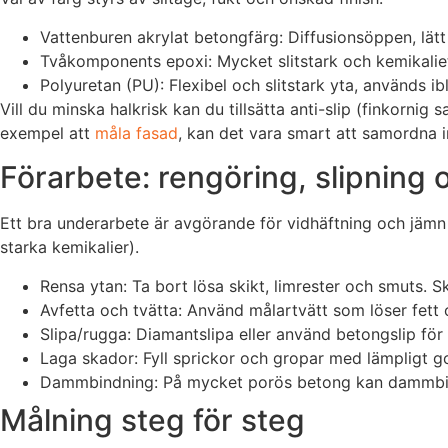
Vattenburen akrylat betongfärg: Diffusionsöppen, lätt 
Tvåkomponents epoxi: Mycket slitstark och kemikalietå
Polyuretan (PU): Flexibel och slitstark yta, används i
Vill du minska halkrisk kan du tillsätta anti-slip (finkornig 
exempel att
måla fasad
, kan det vara smart att samordna i
Förarbete: rengöring, slipning 
Ett bra underarbete är avgörande för vidhäftning och jämn
starka kemikalier).
Rensa ytan: Ta bort lösa skikt, limrester och smuts. 
Avfetta och tvätta: Använd målartvätt som löser fett o
Slipa/rugga: Diamantslipa eller använd betongslip
Laga skador: Fyll sprickor och gropar med lämpligt g
Dammbindning: På mycket porös betong kan dammbind
Målning steg för steg