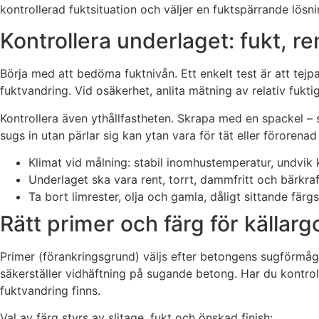
kontrollerad fuktsituation och väljer en fuktspärrande lösn
Kontrollera underlaget: fukt, re
Börja med att bedöma fuktnivån. Ett enkelt test är att tejp
fuktvandring. Vid osäkerhet, anlita mätning av relativ fuk
Kontrollera även ythållfastheten. Skrapa med en spackel – s
sugs in utan pärlar sig kan ytan vara för tät eller föroren
Klimat vid målning: stabil inomhustemperatur, undvik k
Underlaget ska vara rent, torrt, dammfritt och bärkraft
Ta bort limrester, olja och gamla, dåligt sittande färgs
Rätt primer och färg för källarg
Primer (förankringsgrund) väljs efter betongens sugförmåga
säkerställer vidhäftning på sugande betong. Har du kontrol
fuktvandring finns.
Val av färg styrs av slitage, fukt och önskad finish: