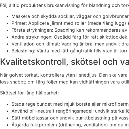
Följ alltid produktens bruksanvisning för blandning och torkt
Maskera och skydda socklar, väggar och golvbrunnar
Primer: Applicera jämnt med roller (medel/lång lugg) e
Första strykningen: Spädning kan rekommenderas av vi
Andra strykningen: Ospädd färg för rätt skikttjocklek. 
Ventilation och klimat: Vädring är bra, men undvik dr
Belastning: Vänta med lätt gångtrafik tills ytan är torr
Kvalitetskontroll, skötsel och v
När golvet torkat, kontrollera ytan i snedljus. Den ska vara j
loss snabbt; om färg följer med kan vidhäftningen vara otill
Skötsel för lång hållbarhet:
Städa regelbundet med mjuk borste eller mikrofiber
Använd pH-neutralt rengöringsmedel; undvik starka l
Sätt möbeltassar och undvik punktbelastning på vass
Åtgärda fuktproblem (dränering, ventilation) om du m