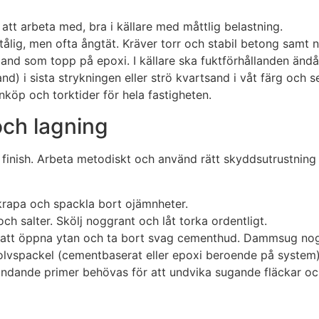
att arbeta med, bra i källare med måttlig belastning.
lig, men ofta ångtät. Kräver torr och stabil betong samt n
bland som topp på epoxi. I källare ska fuktförhållanden ändå
sand) i sista strykningen eller strö kvartsand i våt färg och 
nköp och torktider för hela fastigheten.
och lagning
 finish. Arbeta metodiskt och använd rätt skyddsutrustning
Skrapa och spackla bort ojämnheter.
ch salter. Skölj noggrant och låt torka ordentligt.
 för att öppna ytan och ta bort svag cementhud. Dammsug
olvspackel (cementbaserat eller epoxi beroende på system)
ande primer behövas för att undvika sugande fläckar oc