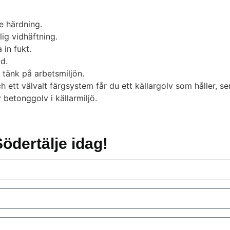
e härdning.
ig vidhäftning.
 in fukt.
id.
 tänk på arbetsmiljön.
t välvalt färgsystem får du ett källargolv som håller, ser b
betonggolv i källarmiljö.
ödertälje idag!