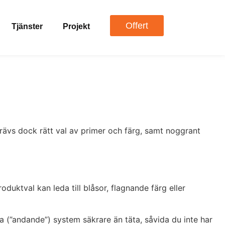
Offert
Tjänster
Projekt
krävs dock rätt val av primer och färg, samt noggrant
uktval kan leda till blåsor, flagnande färg eller
na (”andande”) system säkrare än täta, såvida du inte har