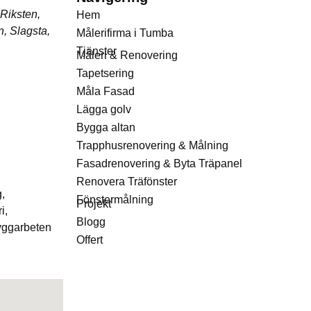
 Riksten,
Hem
n, Slagsta,
Målerifirma i Tumba
Tjänster
Måleri & Renovering
Tapetsering
Måla Fasad
Lägga golv
Bygga altan
Trapphusrenovering & Målning
Fasadrenovering & Byta Träpanel
Renovera Träfönster
g,
Fönstermålning
Projekt
i,
Blogg
byggarbeten
Offert