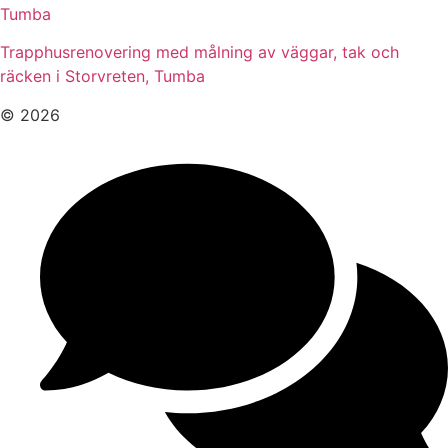
Tumba
Trapphusrenovering med målning av väggar, tak och
räcken i Storvreten, Tumba
© 2026