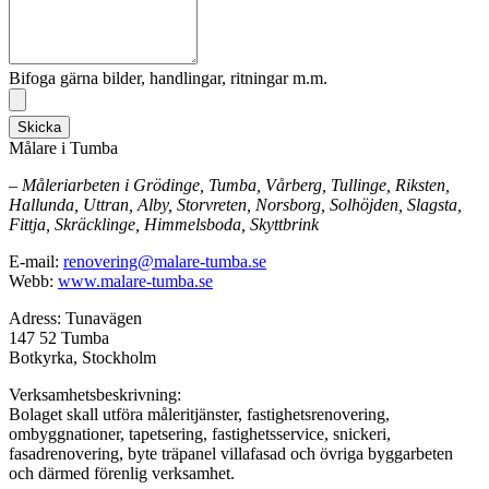
Bifoga gärna bilder, handlingar, ritningar m.m.
Skicka
Målare i Tumba
– Måleriarbeten i Grödinge, Tumba, Vårberg, Tullinge, Riksten,
Hallunda, Uttran, Alby, Storvreten, Norsborg, Solhöjden, Slagsta,
Fittja, Skräcklinge, Himmelsboda, Skyttbrink
E-mail:
renovering@malare-tumba.se
Webb:
www.malare-tumba.se
Adress: Tunavägen
147 52 Tumba
Botkyrka, Stockholm
Verksamhetsbeskrivning:
Bolaget skall utföra måleritjänster, fastighetsrenovering,
ombyggnationer, tapetsering, fastighetsservice, snickeri,
fasadrenovering, byte träpanel villafasad och övriga byggarbeten
och därmed förenlig verksamhet.