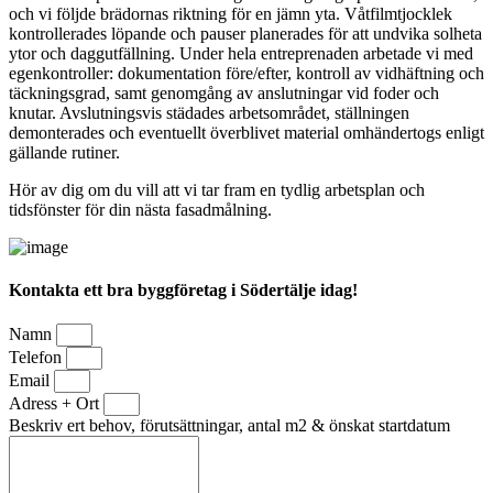
och vi följde brädornas riktning för en jämn yta. Våtfilmtjocklek
kontrollerades löpande och pauser planerades för att undvika solheta
ytor och daggutfällning. Under hela entreprenaden arbetade vi med
egenkontroller: dokumentation före/efter, kontroll av vidhäftning och
täckningsgrad, samt genomgång av anslutningar vid foder och
knutar. Avslutningsvis städades arbetsområdet, ställningen
demonterades och eventuellt överblivet material omhändertogs enligt
gällande rutiner.
Hör av dig om du vill att vi tar fram en tydlig arbetsplan och
tidsfönster för din nästa fasadmålning.
Kontakta ett bra byggföretag i Södertälje idag!
Namn
Telefon
Email
Adress + Ort
Beskriv ert behov, förutsättningar, antal m2 & önskat startdatum