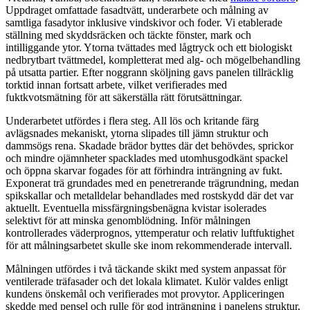
Uppdraget omfattade fasadtvätt, underarbete och målning av
samtliga fasadytor inklusive vindskivor och foder. Vi etablerade
ställning med skyddsräcken och täckte fönster, mark och
intilliggande ytor. Ytorna tvättades med lågtryck och ett biologiskt
nedbrytbart tvättmedel, kompletterat med alg- och mögelbehandling
på utsatta partier. Efter noggrann sköljning gavs panelen tillräcklig
torktid innan fortsatt arbete, vilket verifierades med
fuktkvotsmätning för att säkerställa rätt förutsättningar.
Underarbetet utfördes i flera steg. All lös och kritande färg
avlägsnades mekaniskt, ytorna slipades till jämn struktur och
dammsögs rena. Skadade brädor byttes där det behövdes, sprickor
och mindre ojämnheter spacklades med utomhusgodkänt spackel
och öppna skarvar fogades för att förhindra inträngning av fukt.
Exponerat trä grundades med en penetrerande trägrundning, medan
spikskallar och metalldelar behandlades med rostskydd där det var
aktuellt. Eventuella missfärgningsbenägna kvistar isolerades
selektivt för att minska genomblödning. Inför målningen
kontrollerades väderprognos, yttemperatur och relativ luftfuktighet
för att målningsarbetet skulle ske inom rekommenderade intervall.
Målningen utfördes i två täckande skikt med system anpassat för
ventilerade träfasader och det lokala klimatet. Kulör valdes enligt
kundens önskemål och verifierades mot provytor. Appliceringen
skedde med pensel och rulle för god inträngning i panelens struktur,