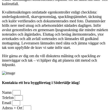
kulörutfall.
Kvalitetssäkringen omfattade egenkontroller enligt checklista:
underlagskontroll, skarvgenomslag, spacklingsjämnhet, täckning
och kulör verifierades och dokumenterades med foto. Dammnivåer
hölls nere med utsug och arbetsområdet städades dagligen. Inför
avslut genomfördes en gemensam ljusgranskning där mindre märken
noterades och åtgärdades. Eluttag och beslag återmonterades, ytor
avtorkades och allt avfall sorterades och lämnades till godkänd
mottagning. Leveransen lämnades med släta och jämna väggar och
tak som uppfyllde de krav vi satte inför start.
Hör gärna av dig om du vill diskutera målning och spackling av
innerväggar och tak – vi hjälper dig att planera rätt metod och
tidpunkt.
Kontakta ett bra byggföretag i Södertälje idag!
Namn
Telefon
Email
Adress + Ort