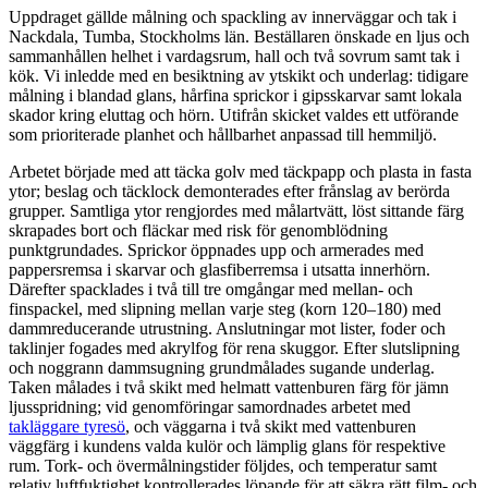
Uppdraget gällde målning och spackling av innerväggar och tak i
Nackdala, Tumba, Stockholms län. Beställaren önskade en ljus och
sammanhållen helhet i vardagsrum, hall och två sovrum samt tak i
kök. Vi inledde med en besiktning av ytskikt och underlag: tidigare
målning i blandad glans, hårfina sprickor i gipsskarvar samt lokala
skador kring eluttag och hörn. Utifrån skicket valdes ett utförande
som prioriterade planhet och hållbarhet anpassad till hemmiljö.
Arbetet började med att täcka golv med täckpapp och plasta in fasta
ytor; beslag och täcklock demonterades efter frånslag av berörda
grupper. Samtliga ytor rengjordes med målartvätt, löst sittande färg
skrapades bort och fläckar med risk för genomblödning
punktgrundades. Sprickor öppnades upp och armerades med
pappersremsa i skarvar och glasfiberremsa i utsatta innerhörn.
Därefter spacklades i två till tre omgångar med mellan- och
finspackel, med slipning mellan varje steg (korn 120–180) med
dammreducerande utrustning. Anslutningar mot lister, foder och
taklinjer fogades med akrylfog för rena skuggor. Efter slutslipning
och noggrann dammsugning grundmålades sugande underlag.
Taken målades i två skikt med helmatt vattenburen färg för jämn
ljusspridning; vid genomföringar samordnades arbetet med
takläggare tyresö
, och väggarna i två skikt med vattenburen
väggfärg i kundens valda kulör och lämplig glans för respektive
rum. Tork- och övermålningstider följdes, och temperatur samt
relativ luftfuktighet kontrollerades löpande för att säkra rätt film- och