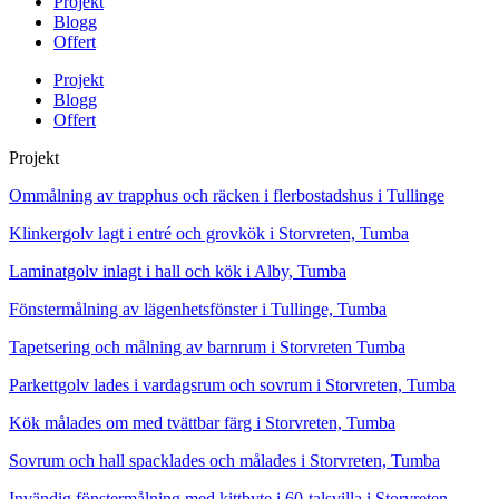
Projekt
Blogg
Offert
Projekt
Blogg
Offert
Projekt
Ommålning av trapphus och räcken i flerbostadshus i Tullinge
Klinkergolv lagt i entré och grovkök i Storvreten, Tumba
Laminatgolv inlagt i hall och kök i Alby, Tumba
Fönstermålning av lägenhetsfönster i Tullinge, Tumba
Tapetsering och målning av barnrum i Storvreten Tumba
Parkettgolv lades i vardagsrum och sovrum i Storvreten, Tumba
Kök målades om med tvättbar färg i Storvreten, Tumba
Sovrum och hall spacklades och målades i Storvreten, Tumba
Invändig fönstermålning med kittbyte i 60-talsvilla i Storvreten,