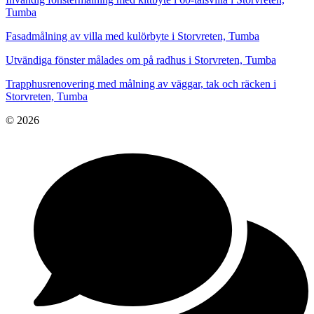
Tumba
Fasadmålning av villa med kulörbyte i Storvreten, Tumba
Utvändiga fönster målades om på radhus i Storvreten, Tumba
Trapphusrenovering med målning av väggar, tak och räcken i
Storvreten, Tumba
© 2026