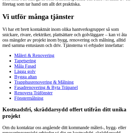
företag som tar hand om allt det praktiska.
Vi utför många tjänster
Vi har ett brett kontaktnät inom olika hantverksgrupper så som
snickare, rivare, elektriker, plattsättare och golvläggare – kan vi åta
oss mängder av projekt inom bygg, renovering och målning, alltid
med samma entusiasm och driv. Tjänsterna vi erbjuder innefattar:
Måleri & Renovering
Tapetsering
Måla Fasad
Lägga golv
Bygga altan
Trapphusrenovering & Målning
Fasadrenovering & Byta Träpanel
Renovera Träfönster
Fönstermålning
Kostnadsfri, skräddarsydd offert utifrån ditt unika
projekt
Om du kontaktar oss angående ditt kommande måleri-, bygg- eller
renoveringsprojekt erbjuder vi dig en kostnadsfri, skräddarsydd